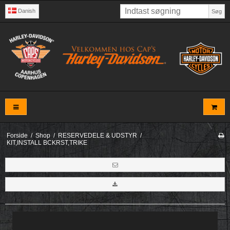
Danish
Søg
Forside
/
Shop
/
RESERVEDELE & UDSTYR
/
KIT,INSTALL BCKRST,TRIKE