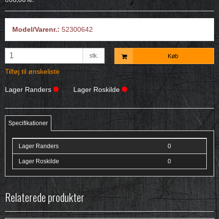
Model/Varenr.:
52300642
stk.
Køb
Tilføj til ønskeliste
Lager Randers
Lager Roskilde
Specifikationer
Lager Randers
0
Lager Roskilde
0
Relaterede produkter