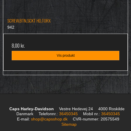
SCREW,BTN,SCKT HD,TORX
942
8,00 kr.
Vis produkt
Caps Harley-Davidson
Vestre Hedevej 24
4000 Roskilde
Danmark
Telefonnr.
:
36450345
Mobil nr.
:
36450345
E-mail
:
shop@capsshop.dk
CVR-nummer
:
20575549
Sitemap