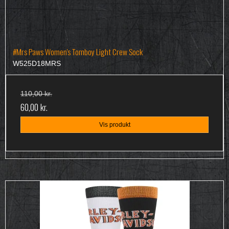
#Mrs Paws Women's Tomboy Light Crew Sock
W525D18MRS
110,00 kr.
60,00 kr.
Vis produkt