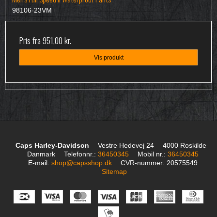
98106-23VM
Pris fra
951,00 kr.
Vis produkt
Caps Harley-Davidson
Vestre Hedevej 24
4000 Roskilde
Danmark
Telefonnr.
:
36450345
Mobil nr.
:
36450345
E-mail
:
shop@capsshop.dk
CVR-nummer
:
20575549
Sitemap