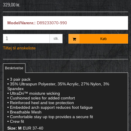
329,00 kr.
Model/Varenr.:
D89233070-990
stk.
Køb
Tilføj til ønskeliste
Beskrivelse
• 3 pair pack
• 35% Ultraspun Polyester, 35% Acrylic, 27% Nylon, 3%
Spandex
• UltraDri™ moisture wicking
• Cushioned soles for added comfort
• Reinforced heel and toe protection
• Embedded arch support reduces foot fatigue
• Breathable Mesh
• Comfortable stay up top provides a secure fit
• Crew fit
Size: M
EUR 37-40