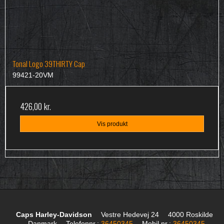
Tonal Logo 39THIRTY Cap
99421-20VM
426,00 kr.
Vis produkt
Caps Harley-Davidson
Vestre Hedevej 24
4000 Roskilde
Danmark
Telefonnr.
:
36450345
Mobil nr.
:
36450345