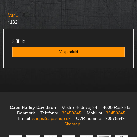
Screw
4132
8,00 kr.
Vis produkt
Caps Harley-Davidson
Vestre Hedevej 24
4000 Roskilde
Danmark
Telefonnr.
:
36450345
Mobil nr.
:
36450345
E-mail
:
shop@capsshop.dk
CVR-nummer
:
20575549
Sitemap