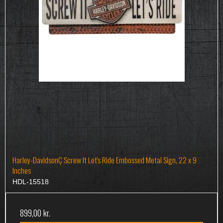
Harley-DavidsonÇ Screw It Let's Ride Embossed Metal Sign, 22 x 9
Inches
HDL-15518
899,00 kr.