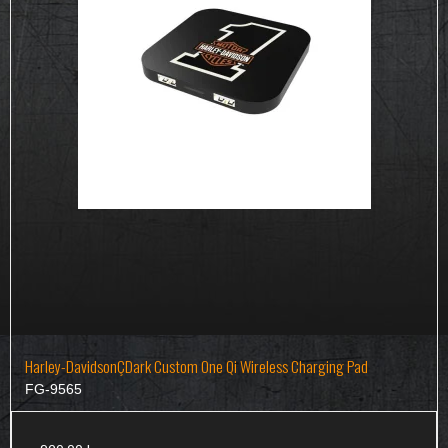
Harley-DavidsonÇDark Custom One Qi Wireless Charging Pad
FG-9565