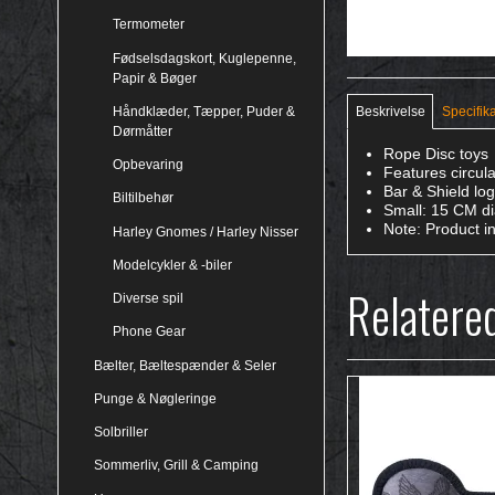
Termometer
Fødselsdagskort, Kuglepenne,
Papir & Bøger
Håndklæder, Tæpper, Puder &
Beskrivelse
Specifik
Dørmåtter
Rope Disc toys
Opbevaring
Features circul
Bar & Shield lo
Biltilbehør
Small: 15 CM d
Note: Product i
Harley Gnomes / Harley Nisser
Modelcykler & -biler
Relatere
Diverse spil
Phone Gear
Bælter, Bæltespænder & Seler
Punge & Nøgleringe
Solbriller
Sommerliv, Grill & Camping