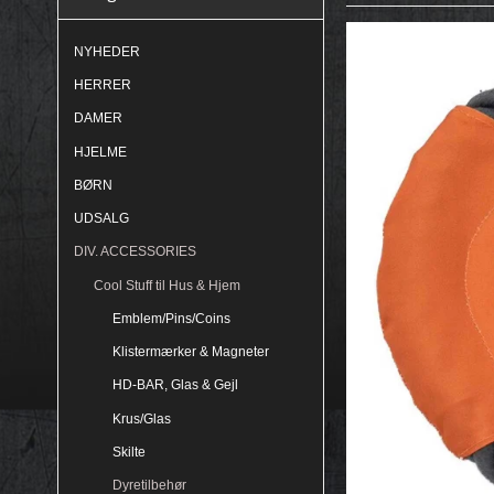
NYHEDER
HERRER
DAMER
HJELME
BØRN
UDSALG
DIV. ACCESSORIES
Cool Stuff til Hus & Hjem
Emblem/Pins/Coins
Klistermærker & Magneter
HD-BAR, Glas & Gejl
Krus/Glas
Skilte
Dyretilbehør