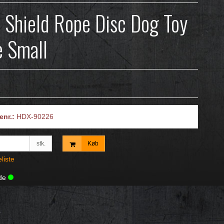
 Shield Rope Disc Dog Toy
e Small
enr.:
HDX-90226
stk.
Køb
eliste
lde