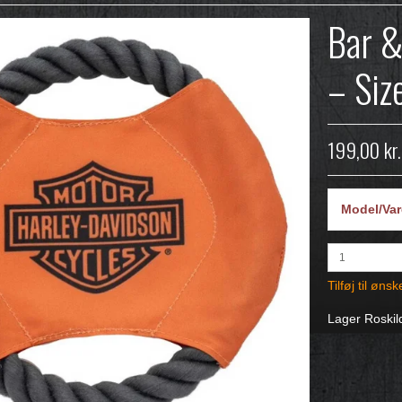
Bar &
– Siz
199,00 kr.
Model/Var
Tilføj til ønsk
Lager Roski