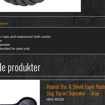
ationer
ar rope and waterproof cloth center
go
iameter
ntended for pets only
de produkter
Repeat Bar & Shield Eagle Plus
Dog Toy w/ Squeaker – Gray
HDX-90225