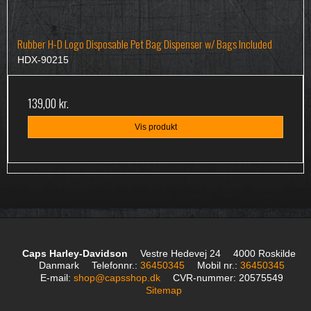
Rubber H-D Logo Disposable Pet Bag Dispenser w/ Bags Included
HDX-90215
139,00 kr.
Vis produkt
Caps Harley-Davidson
Vestre Hedevej 24
4000 Roskilde
Danmark
Telefonnr.
:
36450345
Mobil nr.
:
36450345
E-mail
:
shop@capsshop.dk
CVR-nummer
:
20575549
Sitemap