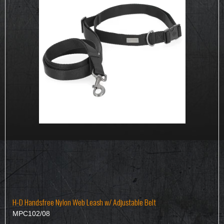
H-D Handsfree Nylon Web Leash w/ Adjustable Belt
MPC102/08