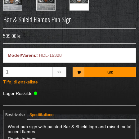
Bar & Shield Flames Pub Sign
599,00 kr.
Model/Varenr.:
HDL-15328
stk.
Køb
Tilføj til ønskeliste
Lager Roskilde
Beskrivelse
Specifikationer
Wood pub sign with painted Bar & Shield logo and raised metal
accent flames.
Ready to hang.