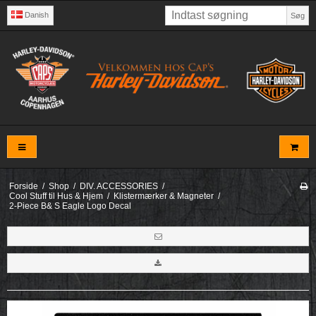
Danish
Søg
Forside
/
Shop
/
DIV. ACCESSORIES
/
Cool Stuff til Hus & Hjem
/
Klistermærker & Magneter
/
2-Piece B& S Eagle Logo Decal