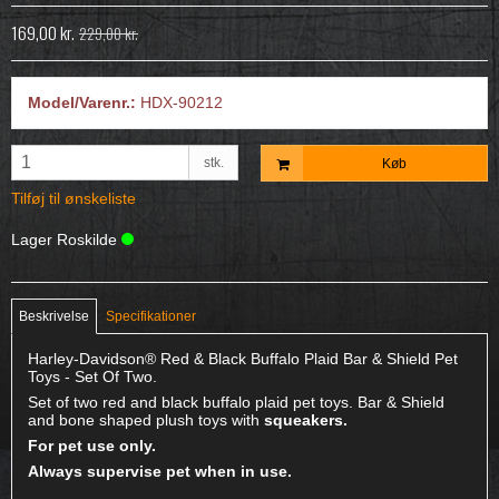
169,00 kr.
229,00 kr.
Model/Varenr.:
HDX-90212
stk.
Køb
Tilføj til ønskeliste
Lager Roskilde
Beskrivelse
Specifikationer
Harley-Davidson® Red & Black Buffalo Plaid Bar & Shield Pet
Toys - Set Of Two.
Set of two red and black buffalo plaid pet toys. Bar & Shield
and bone shaped plush toys with
squeakers.
For pet use only.
Always supervise pet when in use.