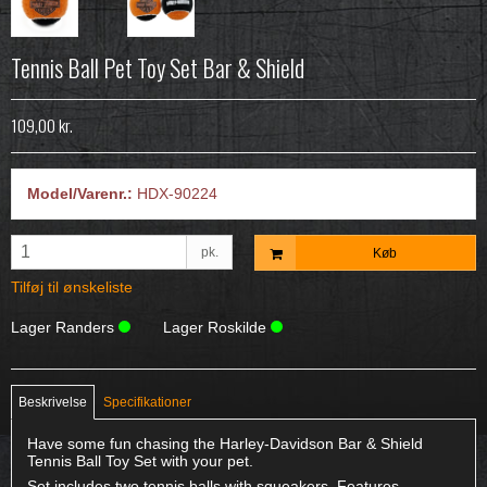
Tennis Ball Pet Toy Set Bar & Shield
109,00 kr.
Model/Varenr.:
HDX-90224
pk.
Køb
Tilføj til ønskeliste
Lager Randers
Lager Roskilde
Beskrivelse
Specifikationer
Have some fun chasing the Harley-Davidson Bar & Shield
Tennis Ball Toy Set with your pet.
Set includes two tennis balls with squeakers. Features